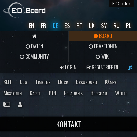
EDCodex
EN
FR
DE
ES
PT
UK
SV
RU
PL
BOARD
DATEN
FRAKTIONEN
COMMUNITY
WIKI
LOGIN
REGISTRIEREN
KDT
Log
Timeline
Dock
Erkundung
Kampf
Missionen
Karte
POI
Erlaubnis
Bergbau
Werte
KONTAKT