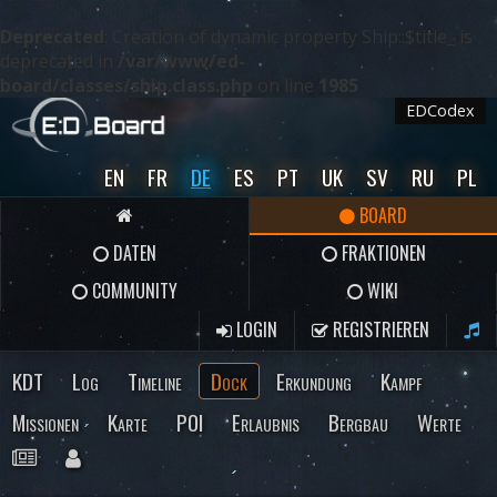
Deprecated
: Creation of dynamic property Ship::$title_ is
deprecated in
/var/www/ed-
board/classes/ship.class.php
on line
1985
EDCodex
EN
FR
DE
ES
PT
UK
SV
RU
PL
BOARD
DATEN
FRAKTIONEN
COMMUNITY
WIKI
LOGIN
REGISTRIEREN
KDT
Log
Timeline
Dock
Erkundung
Kampf
Missionen
Karte
POI
Erlaubnis
Bergbau
Werte