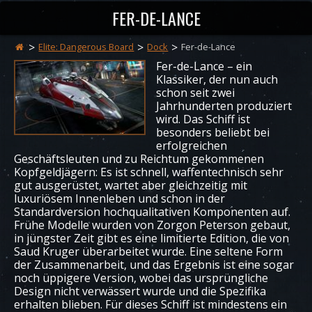
FER-DE-LANCE
Elite: Dangerous Board
Dock
Fer-de-Lance
Fer-de-Lance – ein
Klassiker, der nun auch
schon seit zwei
Jahrhunderten produziert
wird. Das Schiff ist
besonders beliebt bei
erfolgreichen
Geschäftsleuten und zu Reichtum gekommenen
Kopfgeldjägern: Es ist schnell, waffentechnisch sehr
gut ausgerüstet, wartet aber gleichzeitig mit
luxuriösem Innenleben und schon in der
Standardversion hochqualitativen Komponenten auf.
Frühe Modelle wurden von Zorgon Peterson gebaut,
in jüngster Zeit gibt es eine limitierte Edition, die von
Saud Kruger überarbeitet wurde. Eine seltene Form
der Zusammenarbeit, und das Ergebnis ist eine sogar
noch üppigere Version, wobei das ursprüngliche
Design nicht verwässert wurde und die Spezifika
erhalten blieben. Für dieses Schiff ist mindestens ein