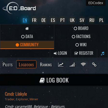
EDCodex
EN
FR
DE
ES
PT
UK
SV
RU
PL
BOARD
DATA
FACTIONS
COMMUNITY
WIKI
LOGIN
REGISTER
Pilots
Logbooks
Ranking
LOG BOOK
Cmdr Linkyle
Trader, Explorer, Miner
Cmdr caramel88. Belgique - Belgium.