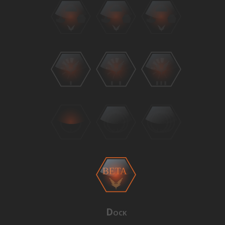
BETA
Dock