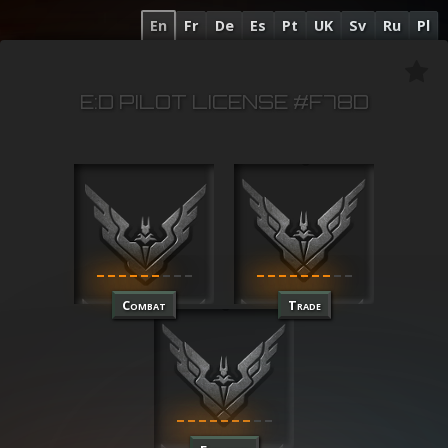
En
Fr
De
Es
Pt
UK
Sv
Ru
Pl
E:D PILOT LICENSE #F78D
Combat
Trade