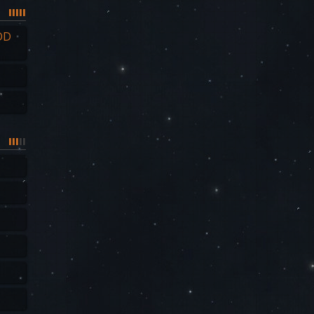
|
|
|
|
|
DD
|
|
|
|
|