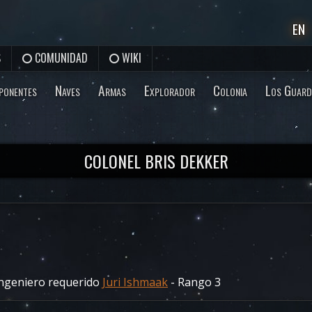
EN
S
COMUNIDAD
WIKI
ponentes
Naves
Armas
Explorador
Colonia
Los Guard
COLONEL BRIS DEKKER
ngeniero requerido
Juri Ishmaak
- Rango 3