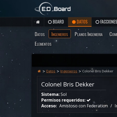
BOARD
DATOS
FACCIONE
Datos
Ingenieros
Planos Ingenieria
Com
Elementos
Datos
Ingenieros
Colonel Bris Dekker
Colonel Bris Dekker
Sistema:
Sol
Permisos requeridos:
Acceso:
Amistoso con Federation
I