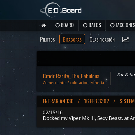
BOARD
DATOS
FACCIONE
Pilotos
Bitacoras
Clasificación
Cmdr Rarity_The_Fabulous
For Fabul
Comerciante, Exploración, Mineria
ENTRAR #4030
16 FEB 3302
SISTEM
/
/
02/15/16
Docked my Viper Mk III, Sexy Beast, at 