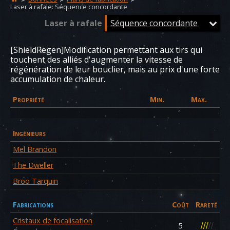
Laser à rafale: Séquence concordante
Laser à rafale
Séquence concordante
[ShieldRegen]Modification permettant aux tirs qui
touchent des alliés d'augmenter la vitesse de
régénération de leur bouclier, mais au prix d'une forte
accumulation de chaleur.
Propriété
Min.
Max.
Ingénieurs
Mel Brandon
The Dweller
Broo Tarquin
Fabrications
Coût
Rareté
Cristaux de focalisation
/
/
/
/
/
5