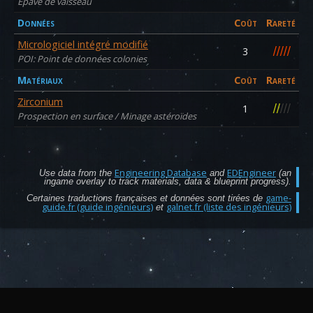
Épave de vaisseau
Données
Coût
Rareté
Micrologiciel intégré modifié
/
/
/
/
/
3
POI: Point de données colonies
Matériaux
Coût
Rareté
Zirconium
/
/
/
/
/
1
Prospection en surface / Minage astéroïdes
Engineering Database
EDEngineer
Use data from the
and
(an
ingame overlay to track materials, data & blueprint progress).
game-
Certaines traductions françaises et données sont tirées de
guide.fr (guide ingénieurs)
galnet.fr (liste des ingénieurs)
et