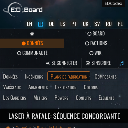
EDCodex
EN
FR
DE
ES
PT
UK
SV
RU
PL
BOARD
DONNÉES
FACTIONS
COMMUNAUTÉ
WIKI
SE CONNECTER
S'INSCRIRE
Données
Ingénieurs
Plans de fabrication
Composants
Vaisseaux
Armements
Exploration
Colonia
Les Gardiens
Métiers
Powers
Conflits
Elements
LASER À RAFALE: SÉQUENCE CONCORDANTE
Données
Plans de fabrication