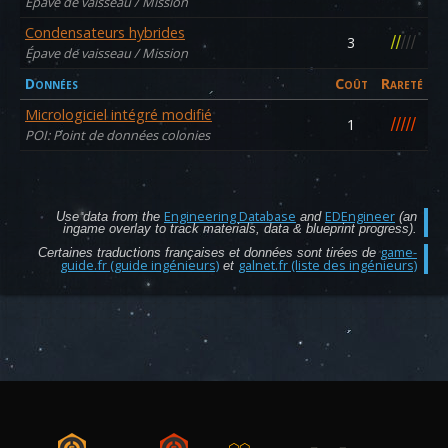
Épave de vaisseau / Mission
Condensateurs hybrides
/
/
/
/
/
3
Épave de vaisseau / Mission
Données
Coût
Rareté
Micrologiciel intégré modifié
/
/
/
/
/
1
POI: Point de données colonies
Engineering Database
EDEngineer
Use data from the
and
(an
ingame overlay to track materials, data & blueprint progress).
game-
Certaines traductions françaises et données sont tirées de
guide.fr (guide ingénieurs)
galnet.fr (liste des ingénieurs)
et