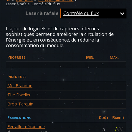
Laser à rafale: Contrôle du flux
Laser à rafale
Contrôle du flux
L'ajout de logiciels et de capteurs internes
sophistiqués permet d'améliorer la circulation de
l'énergie et, en conséquence, de réduire la
consommation du module.
Propriété
Min.
Max.
Ingénieurs
Mel Brandon
The Dweller
Broo Tarquin
Fabrications
Coût
Rareté
Ferraille mécanique
/
/
/
/
/
5