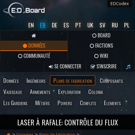
EDCodex
EN
FR
DE
ES
PT
UK
SV
RU
PL
BOARD
DONNÉES
FACTIONS
COMMUNAUTÉ
WIKI
SE CONNECTER
S'INSCRIRE
Données
Ingénieurs
Plans de fabrication
Composants
Vaisseaux
Armements
Exploration
Colonia
Les Gardiens
Métiers
Powers
Conflits
Elements
LASER À RAFALE: CONTRÔLE DU FLUX
Données
Plans de fabrication