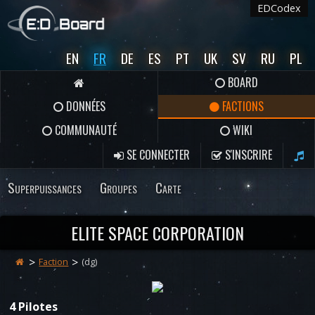
EDCodex
EN
FR
DE
ES
PT
UK
SV
RU
PL
BOARD
DONNÉES
FACTIONS
COMMUNAUTÉ
WIKI
SE CONNECTER
S'INSCRIRE
Superpuissances
Groupes
Carte
ELITE SPACE CORPORATION
Faction
(dg)
4 Pilotes