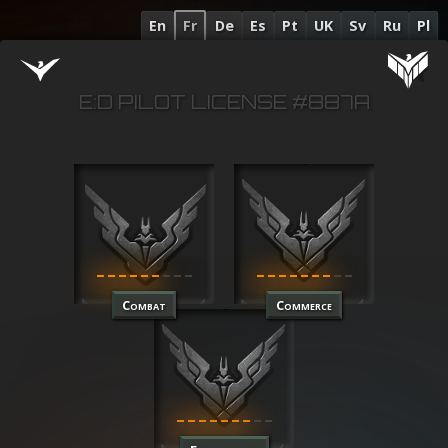
En
Fr
De
Es
Pt
UK
Sv
Ru
Pl
E:D PILOT LICENSE #887A
Combat
Commerce