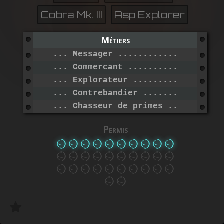
Cobra Mk. III
Asp Explorer
Métiers
... Messager .....................
... Commercant ...................
... Explorateur ..................
... Contrebandier ................
... Chasseur de primes ...........
Permis