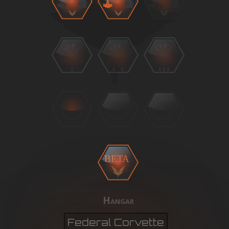
BETA
Hangar
Federal Corvette