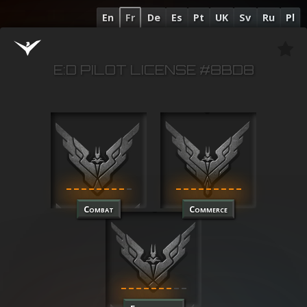
En
Fr
De
Es
Pt
UK
Sv
Ru
Pl
E:D PILOT LICENSE #8BD8
Combat
Commerce