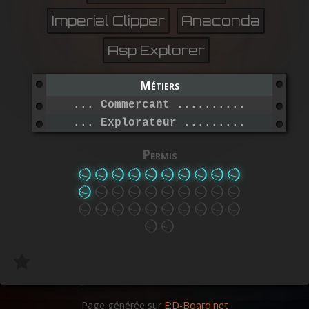
Imperial Clipper
Anaconda
Asp Explorer
Métiers
... Commercant ...................
... Explorateur ..................
Permis
Page générée sur
E:D-Board.net