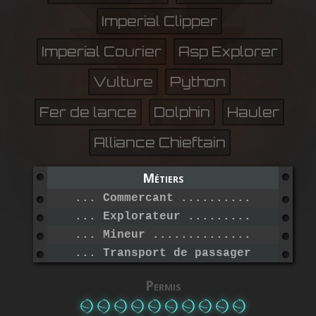
Imperial Clipper
Imperial Courier
Asp Explorer
Vulture
Python
Fer de lance
Dolphin
Hauler
Alliance Chieftain
Métiers
... Commercant ...................
... Explorateur ..................
... Mineur .......................
... Transport de passagers .......
Permis