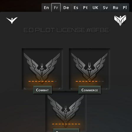
En
Fr
De
Es
Pt
UK
Sv
Ru
Pl
E:D PILOT LICENSE #8FBE
Combat
Commerce