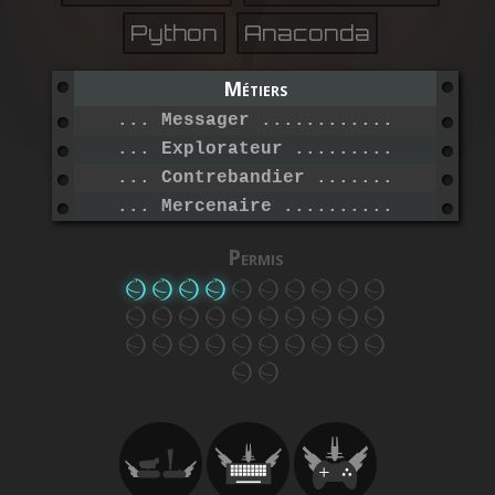
Python
Anaconda
Métiers
... Messager .....................
... Explorateur ..................
... Contrebandier ................
... Mercenaire ...................
Permis