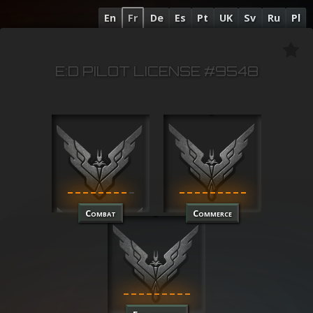
En
Fr
De
Es
Pt
UK
Sv
Ru
Pl
E:D PILOT LICENSE #9548
Combat
Commerce