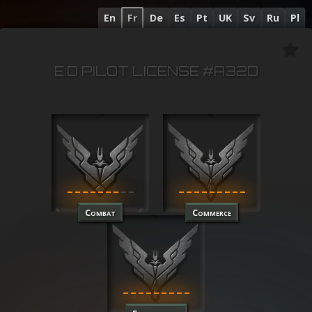
En
Fr
De
Es
Pt
UK
Sv
Ru
Pl
E:D PILOT LICENSE #A32D
Combat
Commerce