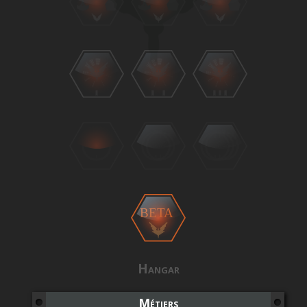
BETA
Hangar
Métiers