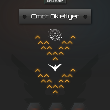
Exploration
Cmdr Okieflyer