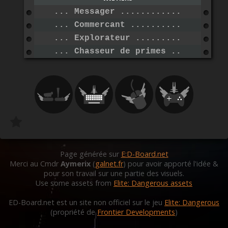
... Messager .....................
... Commercant ...................
... Explorateur ..................
... Chasseur de primes ...........
Page générée sur
E:D-Board.net
Merci au Cmdr
Aymerix
(
galnet.fr
) pour avoir apporté l'idée &
pour son travail sur une partie des visuels.
Use some assets from
Elite: Dangerous assets
ED-Board.net est un site non officiel sur le jeu
Elite: Dangerous
(propriété de
Frontier Developments
)