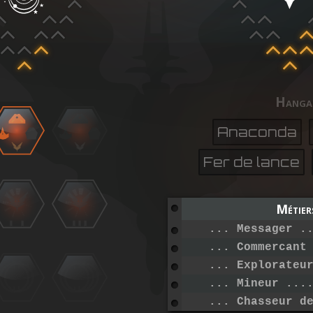
Hanga
Anaconda
Fer de lance
Métier
... Messager .
... Commercant
... Explorateu
... Mineur ...
... Chasseur d