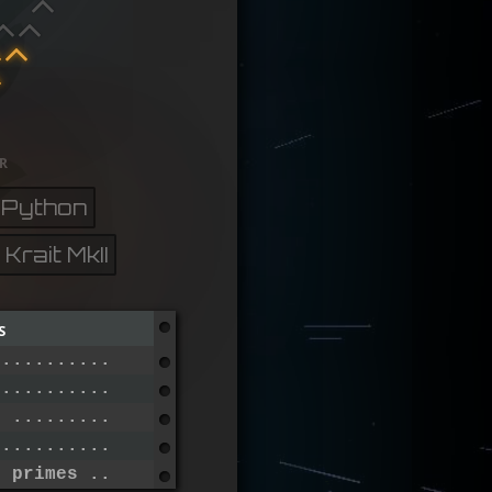
r
Python
Krait MkII
s
...............................
 ..............................
r .............................
...............................
e primes ......................