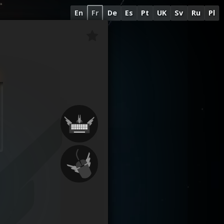
En
Fr
De
Es
Pt
UK
Sv
Ru
Pl