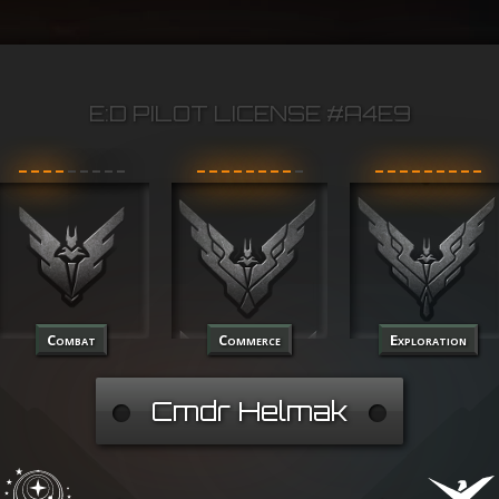
E:D PILOT LICENSE #A4E9
Combat
Commerce
Exploration
Cmdr Helmak