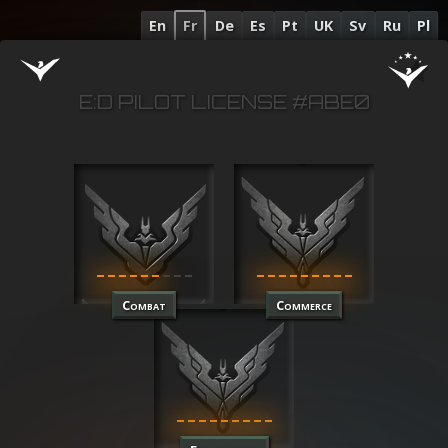
En
Fr
De
Es
Pt
UK
Sv
Ru
Pl
E:D PILOT LICENSE #ABE0
Combat
Commerce