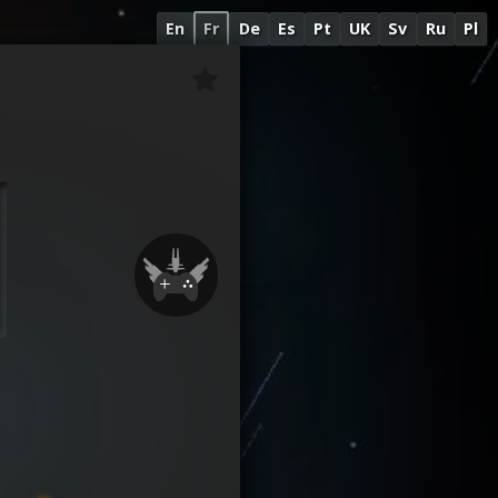
En
Fr
De
Es
Pt
UK
Sv
Ru
Pl