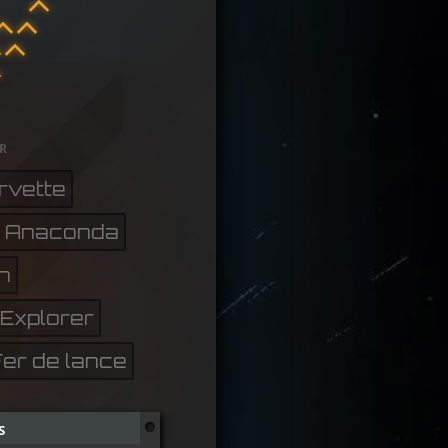
r
rvette
Anaconda
n
Explorer
Fer de lance
s