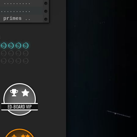
r .............................
 ..............................
e primes ......................
s
ED-BOARD VIP