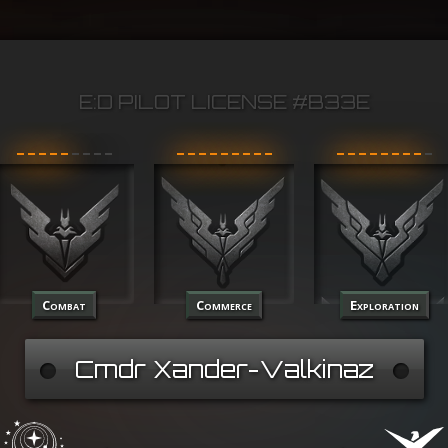
E:D PILOT LICENSE #B33E
Combat
Commerce
Exploration
Cmdr Xander-Valkinaz