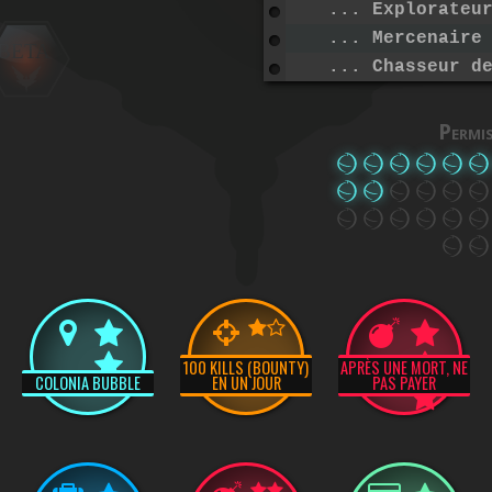
... Explorateu
... Mercenaire
BETA
... Chasseur d
Permi
100 KILLS (BOUNTY)
APRÈS UNE MORT, NE
COLONIA BUBBLE
EN UN JOUR
PAS PAYER