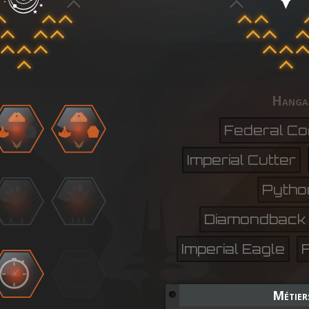
Hanga
Federal Co
Imperial Cutter
Pytho
Diamondback 
Imperial Eagle
Métier