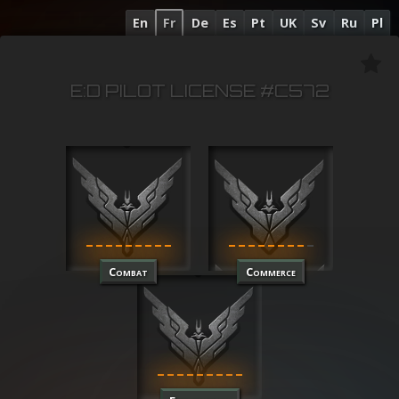
En
Fr
De
Es
Pt
UK
Sv
Ru
Pl
E:D PILOT LICENSE #C572
Combat
Commerce