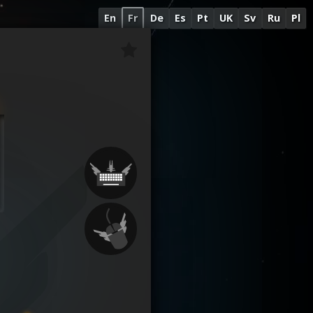
En
Fr
De
Es
Pt
UK
Sv
Ru
Pl