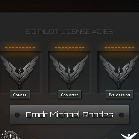
E:D PILOT LICENSE #D1E6
Combat
Commerce
Exploration
Cmdr Michael Rhodes