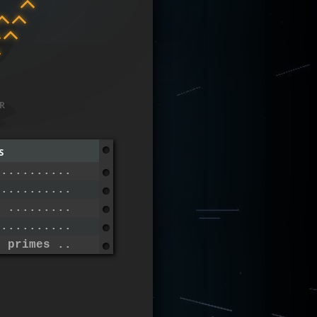
r
s
...............................
 ..............................
r .............................
...............................
e primes ......................