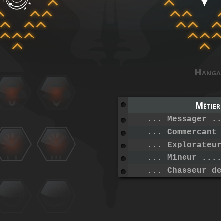
Hanga
Métier
... Messager .
... Commercant
... Explorateu
... Mineur ...
... Chasseur d