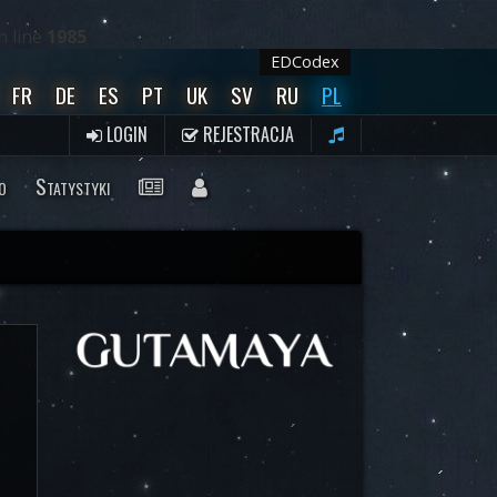
 line
1985
EDCodex
FR
DE
ES
PT
UK
SV
RU
PL
LOGIN
REJESTRACJA
o
Statystyki