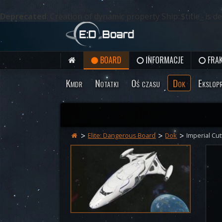
Deprecated
: Creation of dynamic property Ship::$title_ is 
BOARD
INFORMACJE
FRAK
Kmdr
Notatki
Oś czasu
Dok
Ekslop
Elite: Dangerous Board
Dok
Imperial Cut