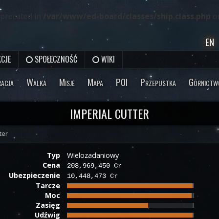
deprecated in
/var/www/ed-board/classes/ship.class.php
on
EN
CJE
SPOŁECZNOŚĆ
WIKI
racja
Walka
Misje
Mapa
POI
Przepustka
Górnictw
IMPERIAL CUTTER
ter
Typ
Wielozadaniowy
Cena
208,969,450 Cr
Ubezpieczenie
10,448,473 Cr
Tarcze
Moc
Zasięg
Udźwig