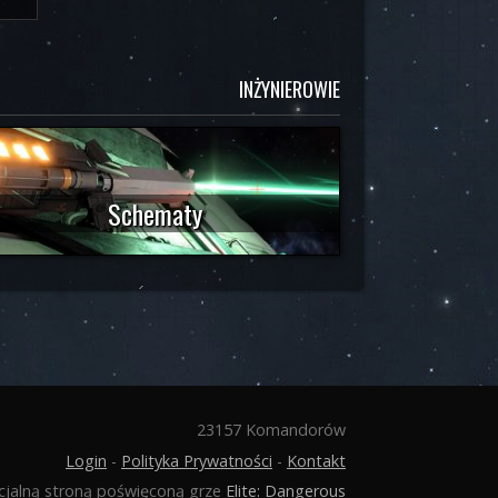
INŻYNIEROWIE
Schematy
23157 Komandorów
Login
-
Polityka Prywatności
-
Kontakt
icjalną stroną poświęconą grze
Elite: Dangerous