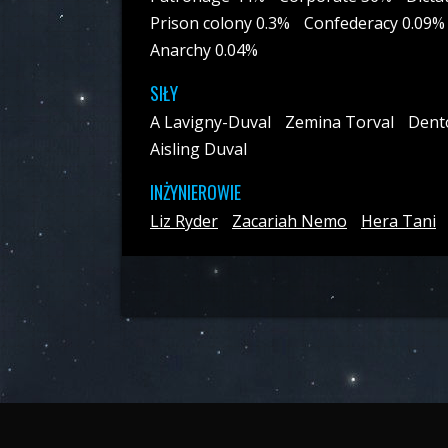
Prison colony 0.3%
Confederacy 0.09%
Anarchy 0.04%
SIŁY
A Lavigny-Duval
Zemina Torval
Dent
Aisling Duval
INŻYNIEROWIE
Liz Ryder
Zacariah Nemo
Hera Tani