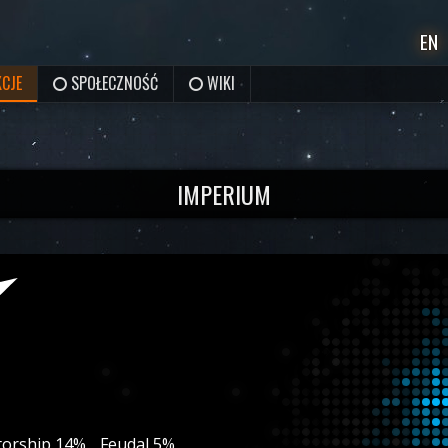
EN
CJE
SPOŁECZNOŚĆ
WIKI
IMPERIUM
torship 14%
Feudal 5%