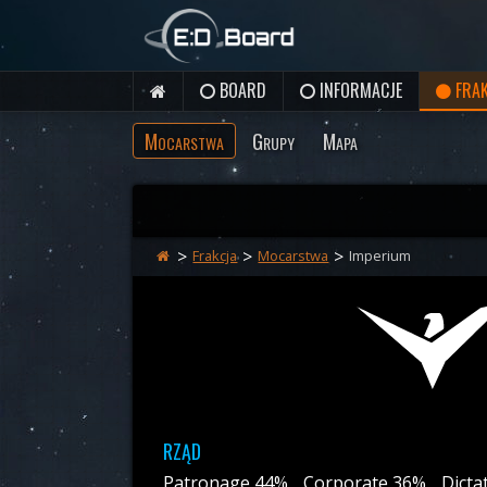
BOARD
INFORMACJE
FRAK
Mocarstwa
Grupy
Mapa
Frakcja
Mocarstwa
Imperium
RZĄD
Patronage 44%
Corporate 36%
Dicta