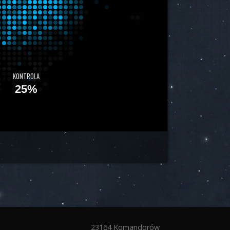
l
KONTROLA
25%
23164 Komandorów