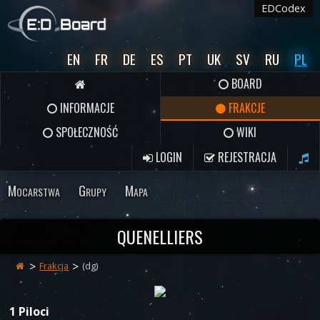
EDCodex
EN
FR
DE
ES
PT
UK
SV
RU
PL
BOARD
INFORMACJE
FRAKCJE
SPOŁECZNOŚĆ
WIKI
LOGIN
REJESTRACJA
Mocarstwa
Grupy
Mapa
QUENELLIERS
Frakcja
(dg)
1 Piloci