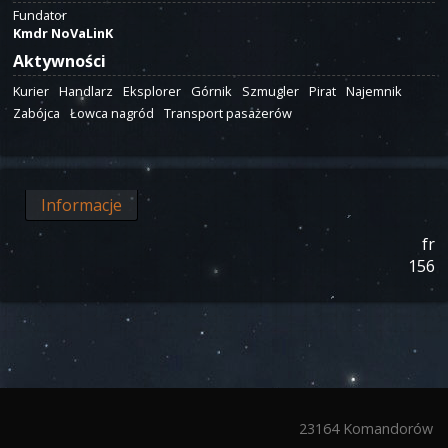
Fundator
Kmdr NoVaLinK
Aktywności
Kurier
Handlarz
Eksplorer
Górnik
Szmugler
Pirat
Najemnik
Zabójca
Łowca nagród
Transport pasażerów
Informacje
fr
156
23164 Komandorów