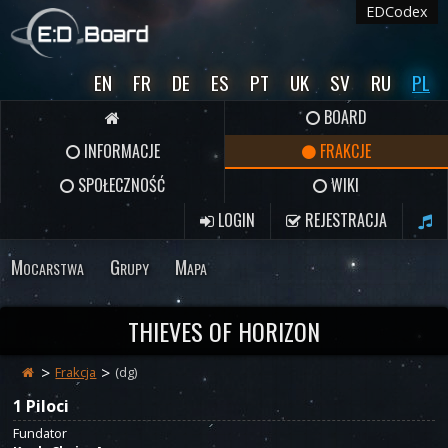
EDCodex
EN
FR
DE
ES
PT
UK
SV
RU
PL
BOARD
INFORMACJE
FRAKCJE
SPOŁECZNOŚĆ
WIKI
LOGIN
REJESTRACJA
Mocarstwa
Grupy
Mapa
THIEVES OF HORIZON
Frakcja
(dg)
1 Piloci
Fundator