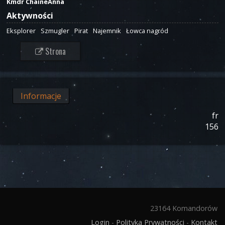
Kmdr ChaineAnna
Aktywności
Eksplorer
Szmugler
Pirat
Najemnik
Łowca nagród
Strona
Informacje
fr
156
23164 Komandorów
Login
-
Polityka Prywatności
-
Kontakt