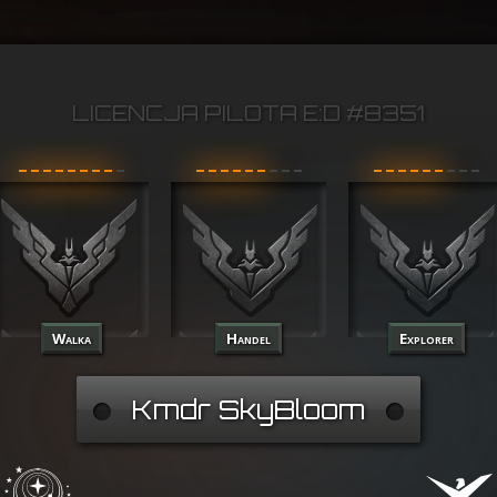
LICENCJA PILOTA E:D #8351
Walka
Handel
Explorer
Kmdr SkyBloom