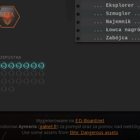
... Eksplorer 
... Szmugler .
BETA
... Najemnik .
... Łowca nagr
... Zabójca ..
zepustka
Wygenerowane na
E:D-Board.net
andorowi
Aymerix
(
galnet.fr
) za pomysł oraz za pomoc nad niektóry
Use some assets from
Elite: Dangerous assets