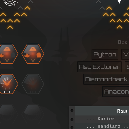
Dok
Python
V
Asp Explorer
Diamondback 
Anacon
Role
... Kurier ...
... Handlarz .