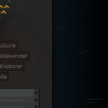
ulture
Sidewinder
Explorer
da
...............................
...............................