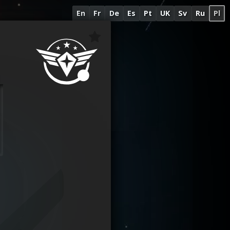
En
Fr
De
Es
Pt
UK
Sv
Ru
Pl