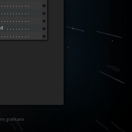
...............................
...............................
...............................
ód ..........................
..............................
mi grafikami