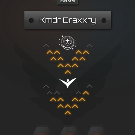
Explorer
Kmdr Draxxry