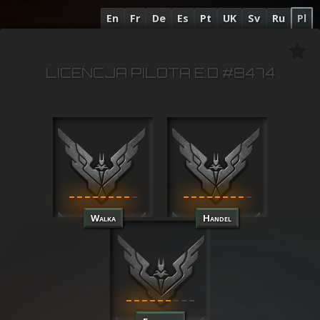
En
Fr
De
Es
Pt
UK
Sv
Ru
Pl
LICENCJA PILOTA E:D #8474
Walka
Handel