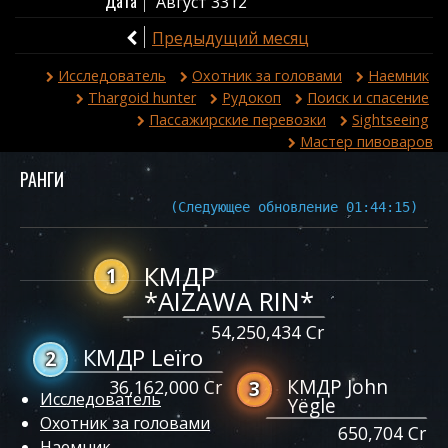
Дата
Август 3312
Предыдущий месяц
Исследователь
Охотник за головами
Наемник
Thargoid hunter
Рудокоп
Поиск и спасение
Пассажирские перевозки
Sightseeing
Мастер пивоваров
РАНГИ
(Следующее обновление 01:44:15)
КМДР
1
*AIZAWA RIN*
54,250,434 Cr
КМДР Leïro
2
КМДР John
36,162,000 Cr
3
Исследователь
Yëgle
Охотник за головами
650,704 Cr
Наемник