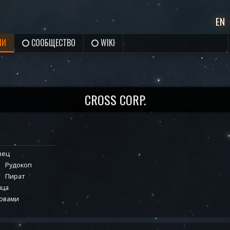
EN
ИИ
СООБЩЕСТВО
WIKI
CROSS CORP.
вец
Рудокоп
Пират
йца
ловами