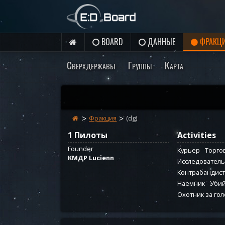
BOARD
ДАННЫЕ
ФРАКЦ
Сверхдержавы
Группы
Карта
Фракция
(dg)
1 Пилоты
Activities
Founder
Курьер
Торго
КМДР Lucienn
Исследователь
Контрабандист
Наемник
Уби
Охотник за го