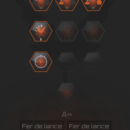
BETA
Док
Fer de lance
Fer de lance