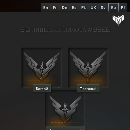
En
Fr
De
Es
Pt
UK
Sv
Ru
Pl
E:D ЛИЦЕНЗИЯ ПИЛОТА #85EE
Боевой
Торговый