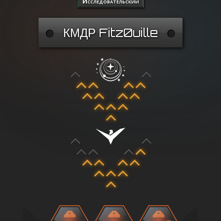
Исследовательский
КМДР Fitz0uille