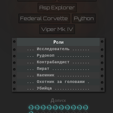
Asp Explorer
Federal Corvette
Python
Viper Mk. IV
Роли
... Исследователь ..............
... Рудокоп ......................
... Контрабандист ..............
... Пират ........................
... Наемник ......................
... Охотник за головами ....
... Убийца .......................
Допуск