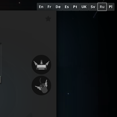
En
Fr
De
Es
Pt
UK
Sv
Ru
Pl