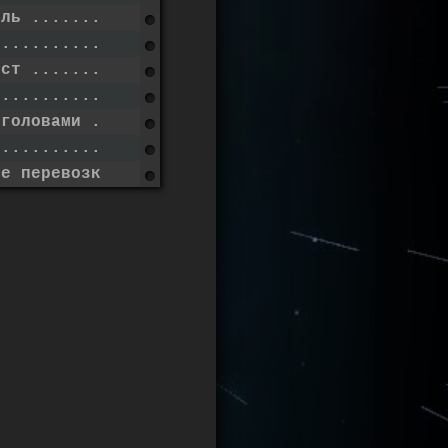
ель ..............
........................
ист ..............
........................
 головами ....
.........................
ие перевозки