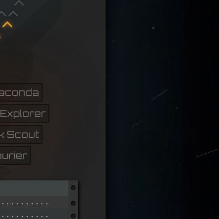
aconda
Explorer
k Scout
ourier
.........................
.......................