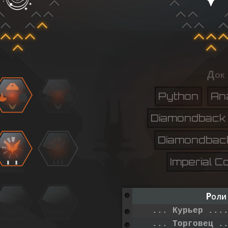
Док
Python
An
Diamondback 
Diamondbac
Imperial C
Роли
... Курьер ...
... Торговец .