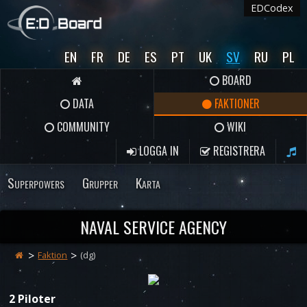
EDCodex
EN
FR
DE
ES
PT
UK
SV
RU
PL
BOARD
DATA
FAKTIONER
COMMUNITY
WIKI
LOGGA IN
REGISTRERA
Superpowers
Grupper
Karta
NAVAL SERVICE AGENCY
Faktion
(dg)
2 Piloter