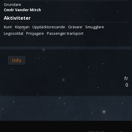
Grundare
Cmdr Vander Mitch
Aktiviteter
Kurir
Köpman
Upptäcktsresande
Grävare
Smugglare
Legosoldat
Prisjagare
Passenger transport
Info
fr
0