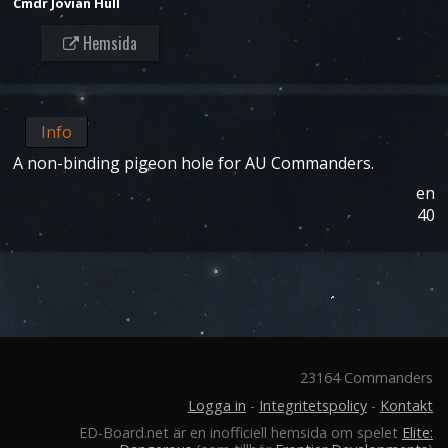
Cmdr Jovian Hull
Hemsida
Info
A non-binding pigeon hole for AU Commanders.
en
40
23164 Commanders
Logga in
-
Integritetspolicy
-
Kontakt
ED-Board.net är en inofficiell hemsida om spelet
Elite: