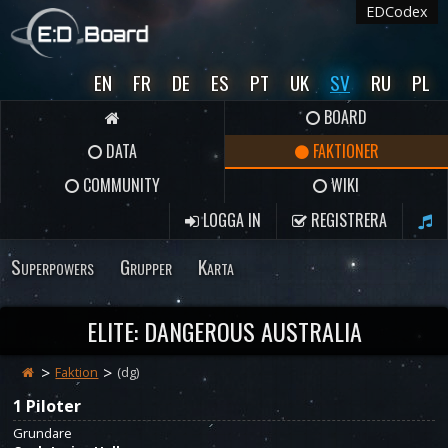
EDCodex
EN
FR
DE
ES
PT
UK
SV
RU
PL
BOARD
DATA
FAKTIONER
COMMUNITY
WIKI
LOGGA IN
REGISTRERA
Superpowers
Grupper
Karta
ELITE: DANGEROUS AUSTRALIA
Faktion
(dg)
1 Piloter
Grundare