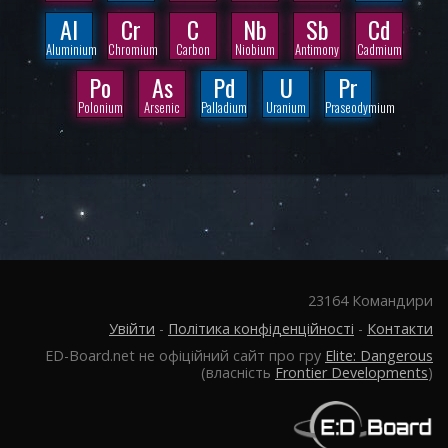
Al
Cr
C
Nb
Sb
Cd
Aluminium
Chromium
Carbon
Niobium
Antimony
Cadmium
Po
As
Pd
U
Pr
Polonium
Arsenic
Palladium
Uranium
Praseodymium
23164 Командири
Увійти
-
Політика конфіденційності
-
Контакти
ED-Board.net не офіційний сайт про гру
Elite: Dangerous
(власність
Frontier Developments
)