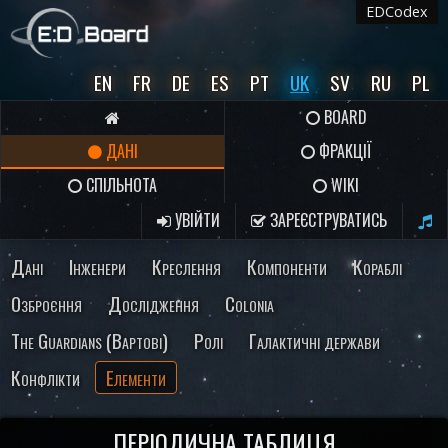
EDCodex
EN
FR
DE
ES
PT
UK
SV
RU
PL
BOARD
ДАНІ
ФРАКЦІЇ
СПІЛЬНОТА
WIKI
УВІЙТИ
ЗАРЕЄСТРУВАТИСЬ
Дані
Інженери
Креслення
Компоненти
Кораблі
Озброєння
Дослідження
Colonia
The Guardians (Вартові)
Ролі
Галактичні держави
Конфлікти
Елементи
ПЕРІОДИЧНА ТАБЛИЦЯ