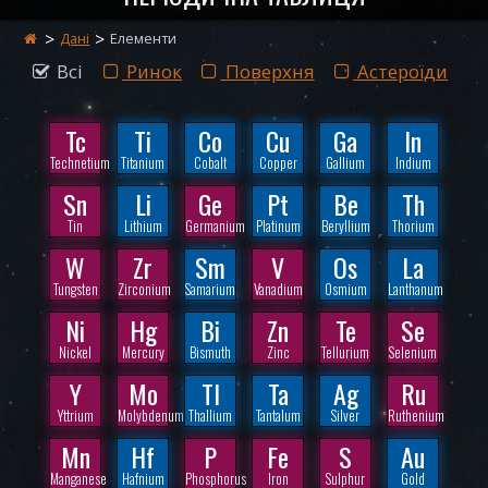
Дані
Елементи
Всі
Ринок
Поверхня
Астероїди
Tc
Ti
Co
Cu
Ga
In
Technetium
Titanium
Cobalt
Copper
Gallium
Indium
Sn
Li
Ge
Pt
Be
Th
Tin
Lithium
Germanium
Platinum
Beryllium
Thorium
W
Zr
Sm
V
Os
La
Tungsten
Zirconium
Samarium
Vanadium
Osmium
Lanthanum
Ni
Hg
Bi
Zn
Te
Se
Nickel
Mercury
Bismuth
Zinc
Tellurium
Selenium
Y
Mo
Tl
Ta
Ag
Ru
Yttrium
Molybdenum
Thallium
Tantalum
Silver
Ruthenium
Mn
Hf
P
Fe
S
Au
Manganese
Hafnium
Phosphorus
Iron
Sulphur
Gold