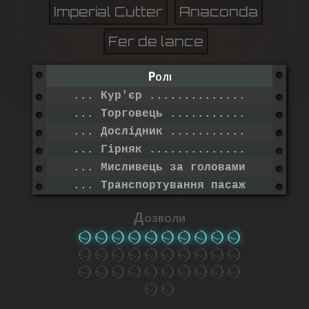
Imperial Cutter
Anaconda
Fer de lance
Ролі
... Кур'єр .......................
... Торговець ....................
... Дослідник ....................
... Гірняк .......................
... Мисливець за головами
... Транспортування пасажирів
Дозволи