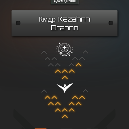
Дослідження
Кмдр Kazahnn
Drahnn