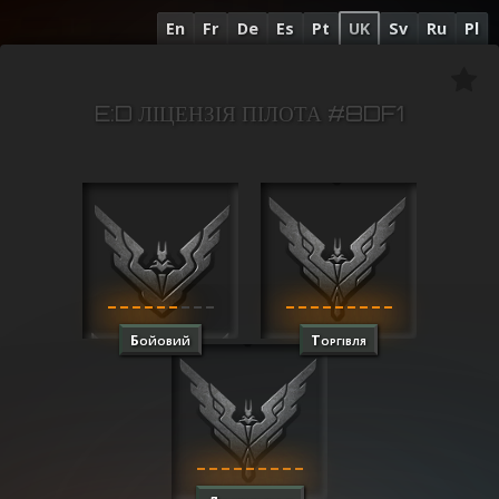
En
Fr
De
Es
Pt
UK
Sv
Ru
Pl
E:D ЛІЦЕНЗІЯ ПІЛОТА #8DF1
Бойовий
Торгівля