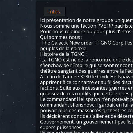
Infos.
Ici présentation de notre groupe uniquem
Nous somme une faction PVE RP pacifiste
Pour nous rejoindre ou pour plus d'infos
Qui sommes nous :
The Galactic New order [ TGNO Corp ] est
peuples de la galaxie.
​Histoire de la TGNO :
La TGNO est né de la rencontre entre de
sfienchow de l'Empire qui se sont rencontr
théâtre sanglant des guerres entre la Fédé
A la fin de l'année 3230 le Cmdr Hellspawn 
apprirent à ce connaitre et au fil des disc
factions. Suite aux incessantes guerres 
qu’assez de ces conflits qui mettaient les 
Le commandant Hellspawn n’en pouvait plus
commandant sfienshow, il gardait en lui la
pouvait plus des massacres orchestrés cont
Ils décidèrent donc de s'allier et de déser
Gouvernement, un gouvernement pacifiste ou
supers puissances.