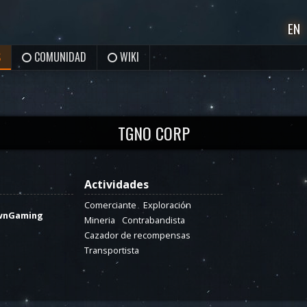
EN
S
COMUNIDAD
WIKI
TGNO CORP
Actividades
Comerciante
Exploración
wnGaming
Mineria
Contrabandista
Cazador de recompensas
Transportista