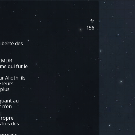
fr
156
iberté des
 CMDR
me qui fut le
 Alioth, ils
e leurs
 plus
 quant au
t n’en
 propre
 lois des