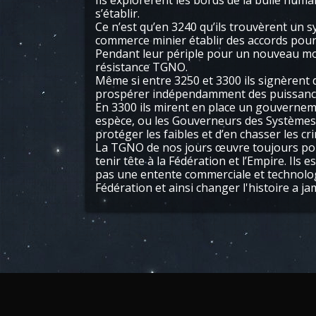
Ils explorèrent les bords de la bulle hum
s’établir.
Ce n’est qu’en 3240 qu’ils trouvèrent un s
commerce minier établir des accords pour 
Pendant leur périple pour un nouveau mon
résistance TGNO.
Même si entre 3250 et 3300 ils signèrent 
prospérer indépendamment des puissances e
En 3300 ils mirent en place un gouverneme
espèce, ou les Gouverneurs des Systèmes g
protéger les faibles et d’en chasser les cri
La TGNO de nos jours œuvre toujours pour p
tenir tête à la Fédération et l’Empire. Il
pas une entente commerciale et technologi
Fédération et ainsi changer l'histoire a ja