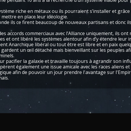
aine pendant 10 ans à la recherche d’un système viable pour
ystème riche en métaux ou ils pourraient s’installer et grâce
mettre en place leur idéologie.
de ils ce firent beaucoup de nouveaux partisans et donc ils
des accords commerciaux avec l’Alliance uniquement, ils ont 
t ont libéré les systèmes alentour afin d’y étendre leur i
nt Anarchique libéral ou tout être est libre et en paix quel
ardent un œil détaché mais bienveillant sur les peuples af
minels.
acifier la galaxie et travaille toujours à agrandir son infl
s espèrent également une issue amicale avec les races aliens e
que afin de pouvoir un jour prendre l'avantage sur l'Empire
mais.