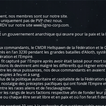
ent, nos membres sont sur notre site.
 uniquement pas de PVP chez nous.
 RDV sur notre site www.tgno-corp.com.
 un gouvernement anarchique qui œuvre pour la paix et la l
ux commandants, le CMDR Hellspawn de la Fédération et le
és en l’an 3230 pendant les grandes batailles d’Alioth, systè
ration et l’Empire.
fit capturé par l'Empire après avoir était laissé pour mort sur
utions ils devinrent ami malgré les différents qui régner entr
entre les deux puissances, nos deux commandants en avaient
peuples à feu et à sang.
 de la politique autoritaire et capitaliste de la Fédération
 nostalgie des préceptes pacifiques qui ont fondé l’Empire e
re les races aliens et de l’esclavagisme.
ter les rangs de leurs factions respective afin de fonder leur
 chaque être serait libre et en paix et où l’on ferait fi des