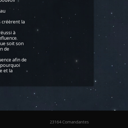
 pouvoir
 au
 créèrent la
réussi à
nfluence.
que soit son
in de
uence afin de
t pourquoi
 et la
23164 Comandantes