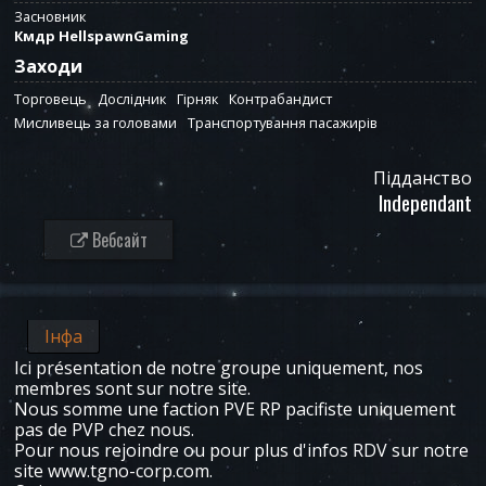
Засновник
Кмдр HellspawnGaming
Заходи
Торговець
Дослідник
Гірняк
Контрабандист
Мисливець за головами
Транспортування пасажирів
Підданство
Independant
Вебсайт
Інфа
Ici présentation de notre groupe uniquement, nos
membres sont sur notre site.
Nous somme une faction PVE RP pacifiste uniquement
pas de PVP chez nous.
Pour nous rejoindre ou pour plus d'infos RDV sur notre
site www.tgno-corp.com.