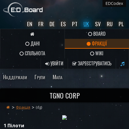
EDCodex
EN
FR
DE
ES
PT
UK
SV
RU
PL
BOARD
ДАНІ
ФРАКЦІЇ
СПІЛЬНОТА
WIKI
УВІЙТИ
ЗАРЕЄСТРУВАТИСЬ
Наддержави
Групи
Мапа
TGNO CORP
Фракція
(dg)
1 Пілоти