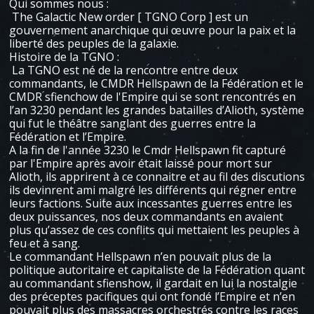
Qui sommes nous :
The Galactic New order [ TGNO Corp ] est un
gouvernement anarchique qui œuvre pour la paix et la
liberté des peuples de la galaxie.
​Histoire de la TGNO :
La TGNO est né de la rencontre entre deux
commandants, le CMDR Hellspawn de la Fédération et le
CMDR sfienchow de l'Empire qui se sont rencontrés en
l’an 3230 pendant les grandes batailles d’Alioth, système
qui fut le théâtre sanglant des guerres entre la
Fédération et l’Empire.
A la fin de l'année 3230 le Cmdr Hellspawn fit capturé
par l'Empire après avoir était laissé pour mort sur
Alioth, ils apprirent à ce connaitre et au fil des discutions
ils devinrent ami malgré les différents qui régner entre
leurs factions. Suite aux incessantes guerres entre les
deux puissances, nos deux commandants en avaient
plus qu’assez de ces conflits qui mettaient les peuples à
feu et à sang.
Le commandant Hellspawn n’en pouvait plus de la
politique autoritaire et capitaliste de la Fédération quant
au commandant sfienshow, il gardait en lui la nostalgie
des préceptes pacifiques qui ont fondé l’Empire et n’en
pouvait plus des massacres orchestrés contre les races