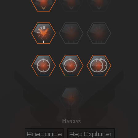
BETA
Hangar
Anaconda
Asp Explorer