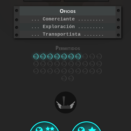
Oficios
... Comerciante ..................
... Exploración ..................
... Transportista ................
Permitidos