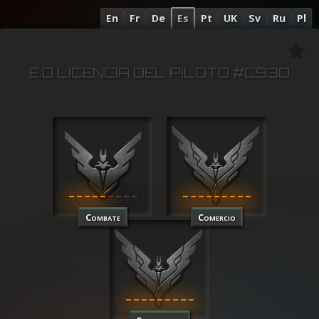
En
Fr
De
Es
Pt
UK
Sv
Ru
Pl
E:D LICENCIA DEL PILOTO #C93D
Combate
Comercio