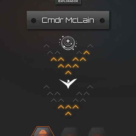
Explorador
Cmdr McLain