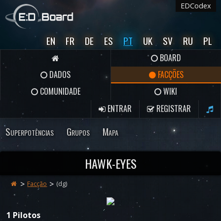
EDCodex
EN
FR
DE
ES
PT
UK
SV
RU
PL
BOARD
DADOS
FACÇÕES
COMUNIDADE
WIKI
ENTRAR
REGISTRAR
Superpotências
Grupos
Mapa
HAWK-EYES
Facção
(dg)
1 Pilotos