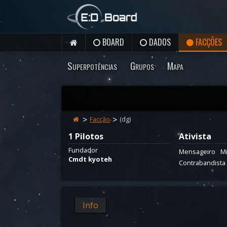
BOARD
DADOS
FACÇÕES
Superpotências
Grupos
Mapa
Facção
(dg)
1 Pilotos
Ativista
Fundador
Mensageiro
M
Cmdt kyoteh
Contrabandista
Info