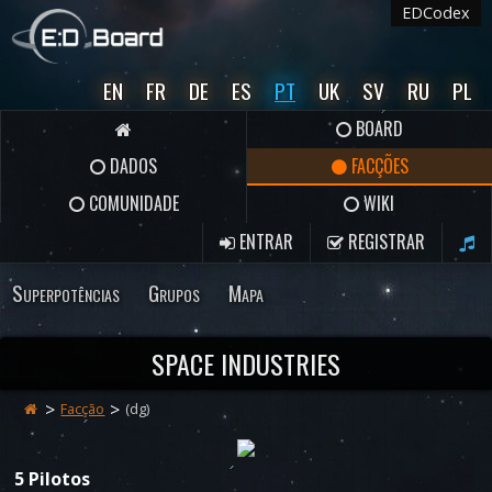
EDCodex
EN
FR
DE
ES
PT
UK
SV
RU
PL
BOARD
DADOS
FACÇÕES
COMUNIDADE
WIKI
ENTRAR
REGISTRAR
Superpotências
Grupos
Mapa
SPACE INDUSTRIES
Facção
(dg)
5 Pilotos