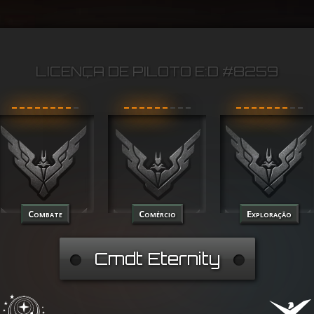
LICENÇA DE PILOTO E:D #8259
Combate
Comércio
Exploração
Cmdt Eternity