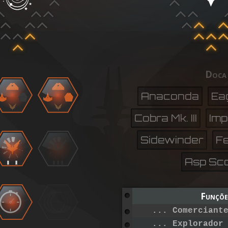
Doca
Anaconda
Ea
Cobra Mk. III
Imp
Sidewinder
Fe
Asp Sc
Funçõe
... Comerciant
... Explorador