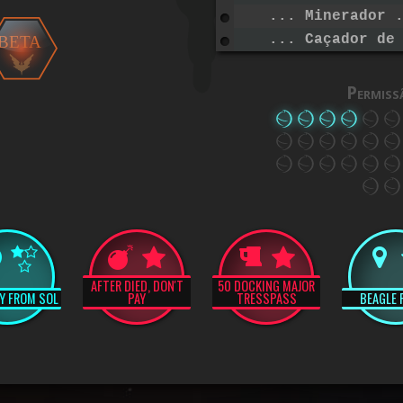
... Minerador 
... Caçador de
BETA
Permiss
AFTER DIED, DON'T
50 DOCKING MAJOR
LY FROM SOL
PAY
TRESSPASS
BEAGLE 