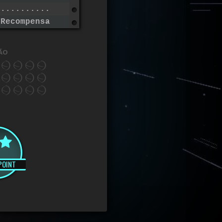
...............................
 Recompensas .................
ão
POINT