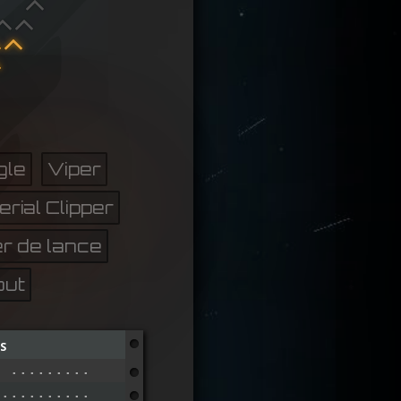
gle
Viper
erial Clipper
r de lance
out
s
e .............................
 ..............................