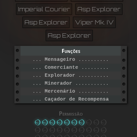
Imperial Courier
Asp Explorer
Asp Explorer
Viper Mk. IV
Asp Explorer
Funções
... Mensageiro ...................
... Comerciante ..................
... Explorador ...................
... Minerador ....................
... Mercenário ...................
... Caçador de Recompensas .......
Permissão