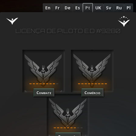
En
Fr
De
Es
Pt
UK
Sv
Ru
Pl
LICENÇA DE PILOTO E:D #9280
Combate
Comércio