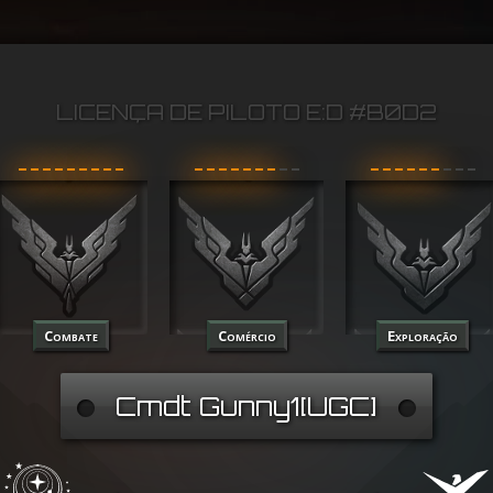
LICENÇA DE PILOTO E:D #B0D2
Combate
Comércio
Exploração
Cmdt Gunny1[UGC]