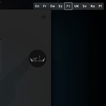
En
Fr
De
Es
Pt
UK
Sv
Ru
Pl