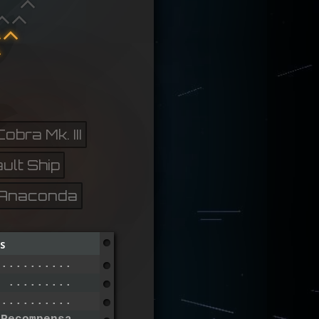
Cobra Mk. III
ult Ship
Anaconda
s
 ..............................
e .............................
 .............................