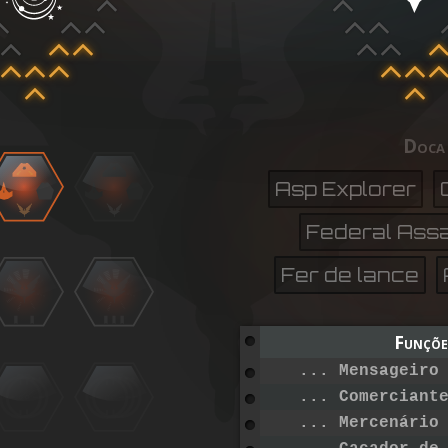
Doca
Asp Explorer
Federal Assa
Fer de lance
Funçõe
... Mensageiro
... Comerciant
... Mercenário