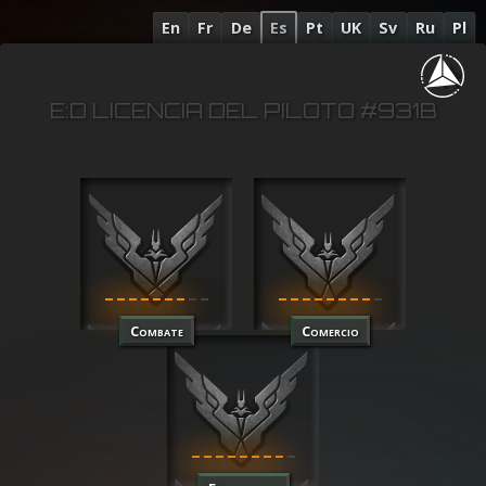
En
Fr
De
Es
Pt
UK
Sv
Ru
Pl
E:D LICENCIA DEL PILOTO #931B
Combate
Comercio