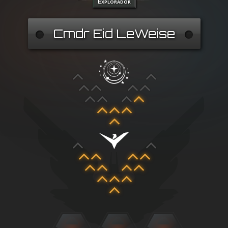
Explorador
Cmdr Eid LeWeise