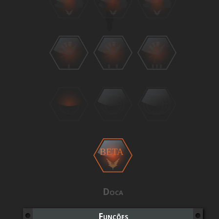
BETA
Doca
Funções