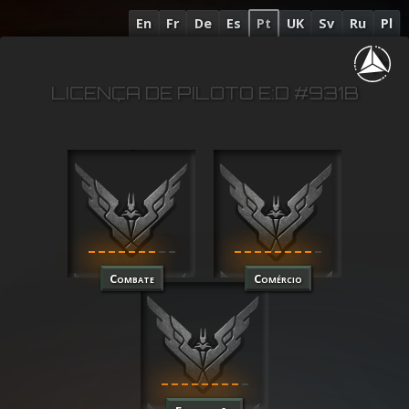
En
Fr
De
Es
Pt
UK
Sv
Ru
Pl
LICENÇA DE PILOTO E:D #931B
Combate
Comércio