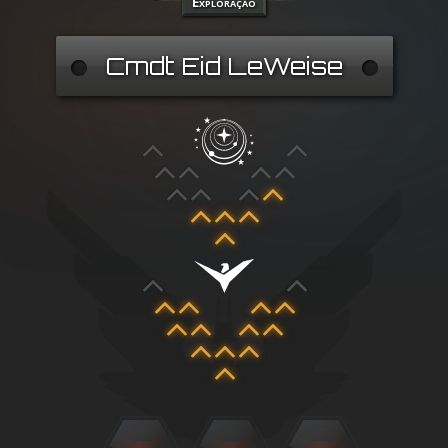
Exploração
Cmdt Eid LeWeise