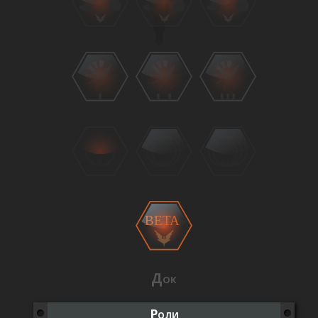
BETA
Док
Роли