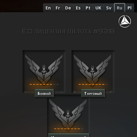
En
Fr
De
Es
Pt
UK
Sv
Ru
Pl
E:D ЛИЦЕНЗИЯ ПИЛОТА #931B
Боевой
Торговый