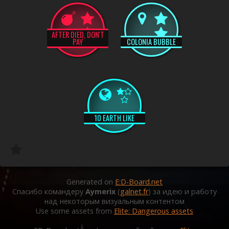
AFTER DIED, DON'T
PAY
COLONIA BUBBLE
10 EARTH LIKE
Generated on
E:D-Board.net
Спасибо командеру
Aymerix
(
galnet.fr
) за идею и работу
над некоторым визуальным контентом
Use some assets from
Elite: Dangerous assets