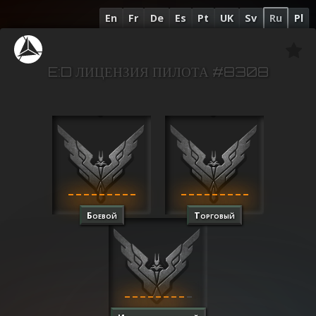
En
Fr
De
Es
Pt
UK
Sv
Ru
Pl
E:D ЛИЦЕНЗИЯ ПИЛОТА #8308
Боевой
Торговый